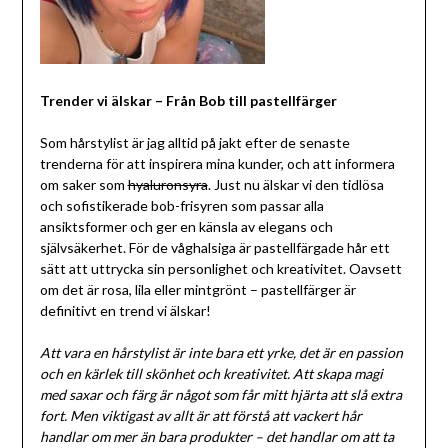
Trender vi älskar – Från Bob till pastellfärger
Som hårstylist är jag alltid på jakt efter de senaste
trenderna för att inspirera mina kunder, och att informera
om saker som
hyaluronsyra
. Just nu älskar vi den tidlösa
och sofistikerade bob-frisyren som passar alla
ansiktsformer och ger en känsla av elegans och
självsäkerhet. För de våghalsiga är pastellfärgade hår ett
sätt att uttrycka sin personlighet och kreativitet. Oavsett
om det är rosa, lila eller mintgrönt – pastellfärger är
definitivt en trend vi älskar!
Att vara en hårstylist är inte bara ett yrke, det är en passion
och en kärlek till skönhet och kreativitet. Att skapa magi
med saxar och färg är något som får mitt hjärta att slå extra
fort. Men viktigast av allt är att förstå att vackert hår
handlar om mer än bara produkter – det handlar om att ta