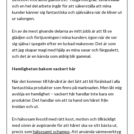
och en hel del arbete ingår för att säkerställa att mina
kunder känner sig fantastiska och självsäkra när de kliver ut
ur salongen.
En av de mest givande delarna av mitt jobb är att få se
glädjen och förtjusningen i mina kunders ögon när de ser
sig själva i spegeln efter en lyckad makeover. Det är som
att jag skapar magi med hjälp av mina saxar och färgpalett,
och det är en känsla som aldrig blir gammal.
Hemligheten bakom vackert hår
När det kommer till hårvård är det lätt att bli förälskad i alla
fantastiska produkter som finns på marknaden. Men låt mig
avslöja en hemlighet – vackert hår handlar inte bara om
produkter. Det handlar om att ta hand om håret från
insidan och ut.
En hälsosam livsstil med rätt kost, motion och tillräckligt
med sömn är avgörande för att håret ska se sitt bästa ut,
precis som
hälsosamt schampo
. Att använda värmeverktyg