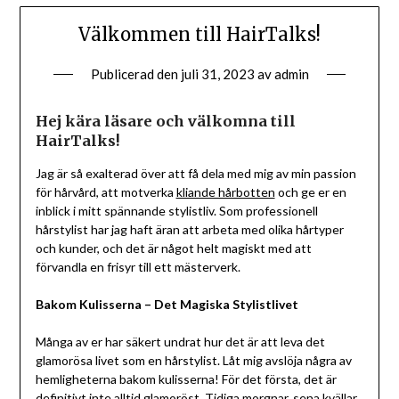
Välkommen till HairTalks!
Publicerad den
juli 31, 2023
av
admin
Hej kära läsare och välkomna till
HairTalks!
Jag är så exalterad över att få dela med mig av min passion
för hårvård, att motverka
kliande hårbotten
och ge er en
inblick i mitt spännande stylistliv. Som professionell
hårstylist har jag haft äran att arbeta med olika hårtyper
och kunder, och det är något helt magiskt med att
förvandla en frisyr till ett mästerverk.
Bakom Kulisserna – Det Magiska Stylistlivet
Många av er har säkert undrat hur det är att leva det
glamorösa livet som en hårstylist. Låt mig avslöja några av
hemligheterna bakom kulisserna! För det första, det är
definitivt inte alltid glamoröst. Tidiga morgnar, sena kvällar