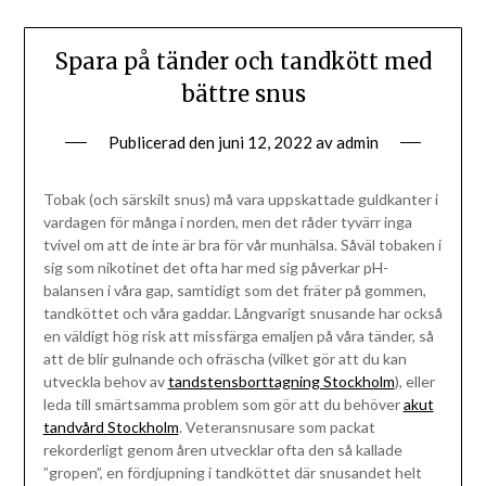
Spara på tänder och tandkött med
bättre snus
Publicerad den
juni 12, 2022
av
admin
Tobak (och särskilt snus) må vara uppskattade guldkanter i
vardagen för många i norden, men det råder tyvärr inga
tvivel om att de inte är bra för vår munhälsa. Såväl tobaken i
sig som nikotinet det ofta har med sig påverkar pH-
balansen i våra gap, samtidigt som det fräter på gommen,
tandköttet och våra gaddar. Långvarigt snusande har också
en väldigt hög risk att missfärga emaljen på våra tänder, så
att de blir gulnande och ofräscha (vilket gör att du kan
utveckla behov av
tandstensborttagning Stockholm
), eller
leda till smärtsamma problem som gör att du behöver
akut
tandvård Stockholm
. Veteransnusare som packat
rekorderligt genom åren utvecklar ofta den så kallade
”gropen”, en fördjupning i tandköttet där snusandet helt