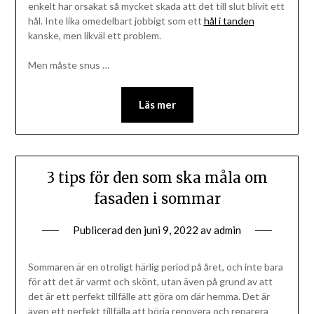
enkelt har orsakat så mycket skada att det till slut blivit ett
hål. Inte lika omedelbart jobbigt som ett
hål i tanden
kanske, men likväl ett problem.
Men måste snus
…
Läs mer
3 tips för den som ska måla om
fasaden i sommar
Publicerad den
juni 9, 2022
av
admin
Sommaren är en otroligt härlig period på året, och inte bara
för att det är varmt och skönt, utan även på grund av att
det är ett perfekt tillfälle att göra om där hemma. Det är
även ett perfekt tillfälla att börja renovera och reparera