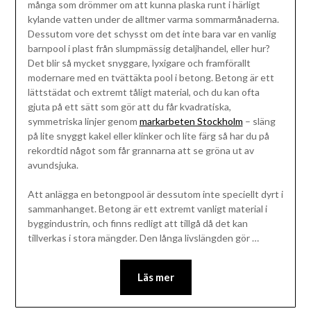
många som drömmer om att kunna plaska runt i härligt
kylande vatten under de alltmer varma sommarmånaderna.
Dessutom vore det schysst om det inte bara var en vanlig
barnpool i plast från slumpmässig detaljhandel, eller hur?
Det blir så mycket snyggare, lyxigare och framförallt
modernare med en tvättäkta pool i betong. Betong är ett
lättstädat och extremt tåligt material, och du kan ofta
gjuta på ett sätt som gör att du får kvadratiska,
symmetriska linjer genom
markarbeten Stockholm
– släng
på lite snyggt kakel eller klinker och lite färg så har du på
rekordtid något som får grannarna att se gröna ut av
avundsjuka.
Att anlägga en betongpool är dessutom inte speciellt dyrt i
sammanhanget. Betong är ett extremt vanligt material i
byggindustrin, och finns redligt att tillgå då det kan
tillverkas i stora mängder. Den långa livslängden gör …
Läs mer