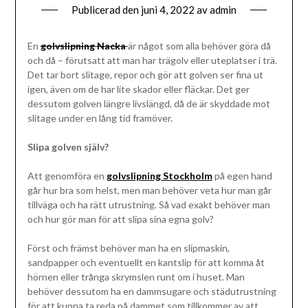
Publicerad den
juni 4, 2022
av
admin
En
golvslipning Nacka
är något som alla behöver göra då
och då – förutsatt att man har trägolv eller uteplatser i trä.
Det tar bort slitage, repor och gör att golven ser fina ut
igen, även om de har lite skador eller fläckar. Det ger
dessutom golven längre livslängd, då de är skyddade mot
slitage under en lång tid framöver.
Slipa golven själv?
Att genomföra en
golvslipning Stockholm
på egen hand
går hur bra som helst, men man behöver veta hur man går
tillväga och ha rätt utrustning. Så vad exakt behöver man
och hur gör man för att slipa sina egna golv?
Först och främst behöver man ha en slipmaskin,
sandpapper och eventuellt en kantslip för att komma åt
hörnen eller trånga skrymslen runt om i huset. Man
behöver dessutom ha en dammsugare och städutrustning
för att kunna ta reda på dammet som tillkommer av att