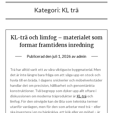
Kategori:
KL trä
KL-trä och limfog – materialet som
formar framtidens inredning
Publicerad den
juli 1, 2026
av
admin
Trä har alltid varit ett av våra viktigaste byggmaterial. Men
det är inte längre bara fråga om att såga upp en stock och
hyvla till en bräda. I dagens snickerier och möbelverkstäder
handlar det om precision, hållbarhet och genomtänkta
konstruktioner. Två begrepp som dyker upp allt oftare i
diskussionen om moderna träprodukter är
KL-trä
och
limfog. För den oinvigde kan de låta som tekniska termer
utanför vardagen, men för den som arbetar med trä – eller
ska investera i en ny bänkskiva, ett kök eller en möbel – är