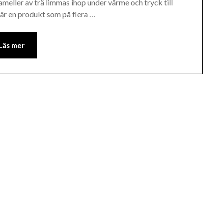
ameller av trä limmas ihop under värme och tryck till
t är en produkt som på flera …
Läs mer