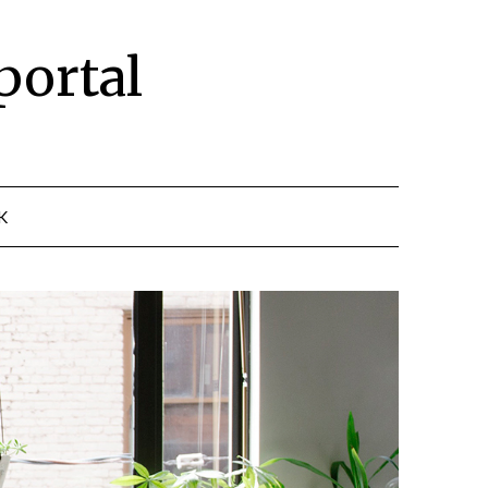
portal
K