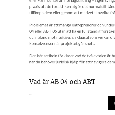
eller ABT 06. De är inte lagstiftning – ingen tvi
praxis att de i praktiken utgör det normaltillstånd
tillämpa dem eller genom att medvetet avvika fr
Problemet är att många entreprenörer och undere
04 eller ABT 06 utan att ha en fullständig förståel
och ibland motintuitiva. En klausul som verkar of
konsekvenser när projektet går snett.
Den här artikeln förklarar vad de två avtalen är, hu
när du behöver juridisk hjälp för att navigera dem
Vad är AB 04 och ABT
…