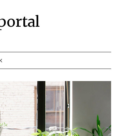
portal
K