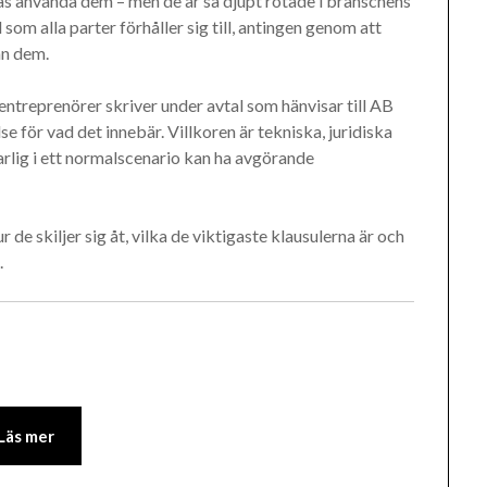
ngas använda dem – men de är så djupt rotade i branschens
 som alla parter förhåller sig till, antingen genom att
ån dem.
ntreprenörer skriver under avtal som hänvisar till AB
se för vad det innebär. Villkoren är tekniska, juridiska
arlig i ett normalscenario kan ha avgörande
r de skiljer sig åt, vilka de viktigaste klausulerna är och
.
Läs mer