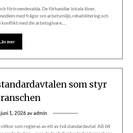
ch förtroendevalda. De förhandlar lokala löner,
m medlem med frågor om arbetsmiljö, rehabilitering och
i konflikt med din arbetsgivare.…
Läs mer
tandardavtalen som styr
ranschen
n
juni 1, 2026
av
admin
villkor som regleras av ett av två standardavtal: AB 04