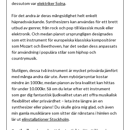
dessutom var
elektriker Solna
.
För det andra är deras mångsidighet helt enkelt
häpnadsväckande. Synthesizers kan användas för ett brett
utbud av genrer, från rock och pop till klassisk musik eller
elektronik. Och medan pianot ursprungligen designades
som ett instrument för europeiska klassiska kompositörer
som Mozart och Beethoven, har det sedan dess anpassats
för användning i populära stilar som hiphop och
countrymusik.
Slutligen, dessa två instrument är mycket prisvärda jämfört
med många andra där ute. Även nybörjarsyntar kostar
mindre än 1000kr, medan pianon av bra kvalitet kan hittas
för under 10.000kr. Så om du letar efter ett instrument
som ger dig fantastisk ljudkvalitet utan att offra musikalisk
flexibilitet eller prisvärdhet – leta inte längre än en
synthesizer eller piano! Du skulle göra mig glad, och även
min gamla musiklärare som sitter där nånstans i himlen och
lär ut
elinstallationer Stockholm
.