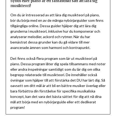
Synth eller piano är ett fantastiskt sätt att lära sig
musikteori!
Om du är intresserad av att lära dig musikteori på piano,
bör du börja med en av de många nybörjarguider som finns
tillgängliga online. Dessa guider hjälper dig att lära dig
grunderna i musikteori, inklusive hur du komponerar och
analyserar melodier, ackord och rytmer. När du har
bemästrat dessa grunder kan du gå vidare till mer
avancerade ämnen som harmoni och kontrapunkt.
Det finns också flera program som lär ut musikteori på
piano. Dessa program låter dig spela tillsammans med noter
eller andra inspelningar samtidigt som du lär dig om olika
begrepp relaterade till musikteori. De innehåller också
övningar som hjälper till att förstärka det DU har lärt dig. Så
oavsett om ditt mål är att bli en bättre musiker överlag eller
bara förbättra din förståelse för specifika musikaliska
koncept, kan det vara det bästa sättet för dig att nå dina
mål att börja med en nybörjarguide eller ett dedikerat
program!