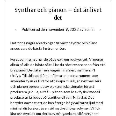
Synthar och pianon – det är livet
det
Publicerad den
november 9, 2022
av
admin
Det finns några anledningar till varför syntar och piano
anses vara de bästa instrumenten.
Först och främst har de båda extrem ljudkvalitet. Vi menar
alltså på alla de bästa sätt. Har du hört resonansen från ett
bra piano? Det låter hela vägen in i själen, mannen. På
riktigt. Till skillnad från de flesta andra instrument som
använder fysiska ljud för att skapa musik, är synthesizers
och pianon beroende av elektroniska signaler för att
producera ljud. Ja, alltså… pianon som är av fysisk modell
producerar ju ljudet på traditionell väg. Ni fattar. Det
betyder oavsett att de kan återge högkvalitativt ljud med
minimal distorsion, även vid mycket höga volymer. Vi fick
lära oss mycket om detta av min gamla musikärare, som