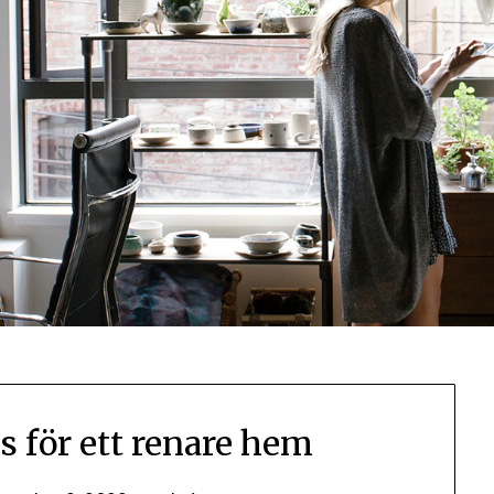
ps för ett renare hem