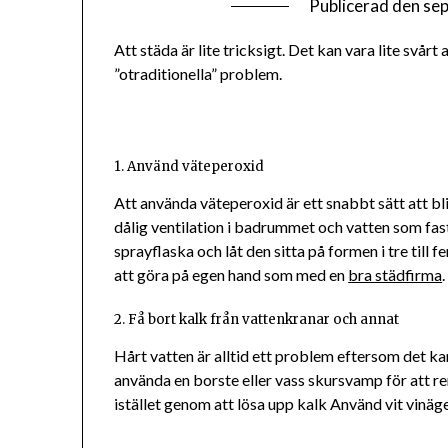
Publicerad den
sep
Att städa är lite tricksigt. Det kan vara lite svårt 
”otraditionella” problem.
1. Använd väteperoxid
Att använda väteperoxid är ett snabbt sätt att b
dålig ventilation i badrummet och vatten som fas
sprayflaska och låt den sitta på formen i tre till
att göra på egen hand som med en
bra städfirma
.
2. Få bort kalk från vattenkranar och annat
Hårt vatten är alltid ett problem eftersom det k
använda en borste eller vass skursvamp för att r
istället genom att lösa upp kalk Använd vit vinäg