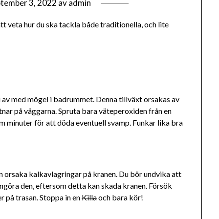
tember 3, 2022
av
admin
att veta hur du ska tackla både traditionella, och lite
li av med mögel i badrummet. Denna tillväxt orsakas av
tnar på väggarna. Spruta bara väteperoxiden från en
 fem minuter för att döda eventuell svamp. Funkar lika bra
an orsaka kalkavlagringar på kranen. Du bör undvika att
engöra den, eftersom detta kan skada kranen. Försök
er på trasan. Stoppa in en
Killa
och bara kör!