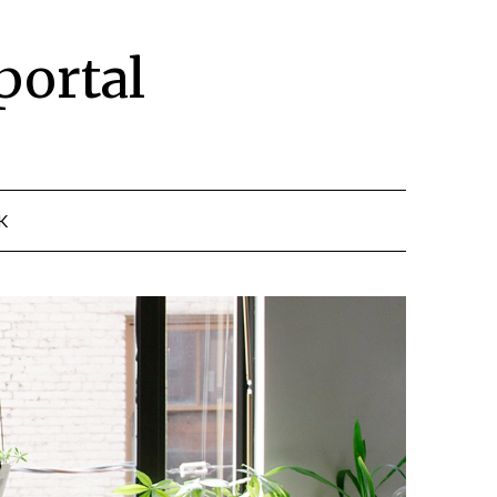
portal
K