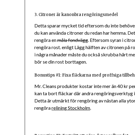
3. Citroner är kanonbra rengöringsmedel
Detta sparar mycket tid eftersom du inte behöver 
du kan använda citroner du redan har hemma. Det g
rengöra en
måla fondvägg
. Eftersom syran i citr
rengöra rost. enligt Lägg hälften av citronen på r
i några månader måste du också skrubba hårt med 
bör se din rost borttagen.
Bonustips #1: Fixa fläckarna med proffsiga tillbe
Mr. Cleans produkter kostar inte mer än 40 kr pe
kan ta bort fläckar där andra rengöringsverktyg i
Detta är utmärkt för rengöring av nästan alla ytor 
rengöra
relining Stockholm
.