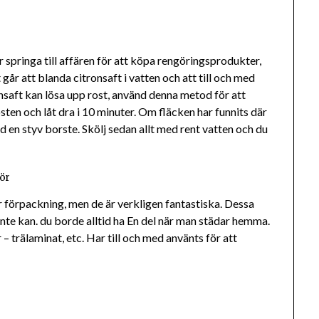
springa till affären för att köpa rengöringsprodukter,
år att blanda citronsaft i vatten och att till och med
onsaft kan lösa upp rost, använd denna metod för att
osten och låt dra i 10 minuter. Om fläcken har funnits där
en styv borste. Skölj sedan allt med rent vatten och du
hör
r förpackning, men de är verkligen fantastiska. Dessa
nte kan. du borde alltid ha En del när man städar hemma.
– trälaminat, etc. Har till och med använts för att