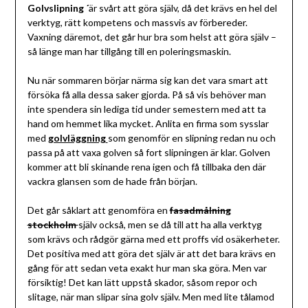
Golvslipning ´
är svårt att göra själv, då det krävs en hel del
verktyg, rätt kompetens och massvis av förbereder.
Vaxning däremot, det går hur bra som helst att göra själv –
så länge man har tillgång till en poleringsmaskin.
Nu när sommaren börjar närma sig kan det vara smart att
försöka få alla dessa saker gjorda. På så vis behöver man
inte spendera sin lediga tid under semestern med att ta
hand om hemmet lika mycket. Anlita en firma som sysslar
med
golvläggning
som genomför en slipning redan nu och
passa på att vaxa golven så fort slipningen är klar. Golven
kommer att bli skinande rena igen och få tillbaka den där
vackra glansen som de hade från början.
Det går såklart att genomföra en
fasadmålning
stockholm
själv också, men se då till att ha alla verktyg
som krävs och rådgör gärna med ett proffs vid osäkerheter.
Det positiva med att göra det själv är att det bara krävs en
gång för att sedan veta exakt hur man ska göra. Men var
försiktig! Det kan lätt uppstå skador, såsom repor och
slitage, när man slipar sina golv själv. Men med lite tålamod