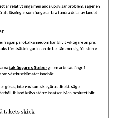
 sett är relativt unga men ändå uppvisar problem, säger en
 att lösningar som fungerar bra i andra delar av landet
ar
rfrågan på lokalkännedom har blivit viktigare än pris
tt taks förutsättningar innan de bestämmer sig för större
rfarna
takläggare göteborg
som arbetat länge i
 som västkustklimatet innebär.
r göras, inte
vad
som ska göras direkt, säger
rhåll, ibland krävs större insatser. Men beslutet blir
å takets skick