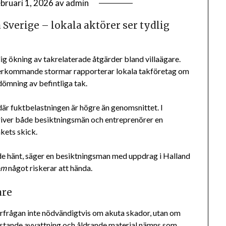
ebruari 1, 2026
av
admin
a Sverige – lokala aktörer ser tydlig
ig ökning av takrelaterade åtgärder bland villaägare.
återkommande stormar rapporterar lokala takföretag om
dömning av befintliga tak.
är fuktbelastningen är högre än genomsnittet. I
ver både besiktningsmän och entreprenörer en
kets skick.
ade hänt, säger en besiktningsman med uppdrag i Halland
om
något riskerar att hända.
are
terfrågan inte nödvändigtvis om akuta skador, utan om
stande avvattning och åldrande material nämns som