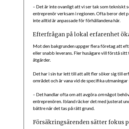
– Det är inte ovanligt att vi ser tak som tekniskt
entreprenör verksam i regionen. Ofta beror det på
inte alltid är anpassade för förhållandena här.
Efterfrågan på lokal erfarenhet ök
Mot den bakgrunden uppger flera företag att efte
eller snabb leverans. Fler husägare vill förstå si
åtgärder.
Det har i sin tur lett till att allt fler söker sig till e
området och är vana vid de specifika utmaningar
– Det handlar ofta om att avgöra
om
något behöve
entreprenören. Ibland räcker det med justerat unde
bättre när det tas på rätt grund.
Försäkringsärenden sätter fokus p