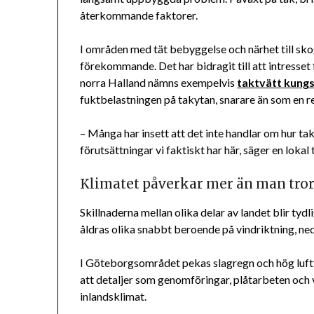
återkommande faktorer.
I områden med tät bebyggelse och närhet till skog
förekommande. Det har bidragit till att intresset 
norra Halland nämns exempelvis
taktvätt kung
fuktbelastningen på takytan, snarare än som en re
– Många har insett att det inte handlar om hur take
förutsättningar vi faktiskt har här, säger en lokal
Klimatet påverkar mer än man tro
Skillnaderna mellan olika delar av landet blir tyd
åldras olika snabbt beroende på vindriktning, n
I Göteborgsområdet pekas slagregn och hög luftf
att detaljer som genomföringar, plåtarbeten och v
inlandsklimat.