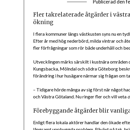
Publicerad den
f
Fler takrelaterade åtgärder i västr
ökning
I flera kommuner längs västkusten syns nu en tydl
Efter år med hög nederbörd, milda vintrar och 
fler förfrågningar som rör både underhåll och be
Utvecklingen märks särskilt i kustnära områden d
Kungsbacka, Mölndal och södra Göteborg beskri
förändring i hur husägare närmar sig frågan om ta
– Tidigare hörde många av sig först när något h
och Västra Götaland. Nu ringer fler och vill veta
Förebyggande åtgärder blir vanlig
Enligt flera lokala aktörer handlar den ökade ef
långsamt uppbyggda problem. Påväxt på tak, bri