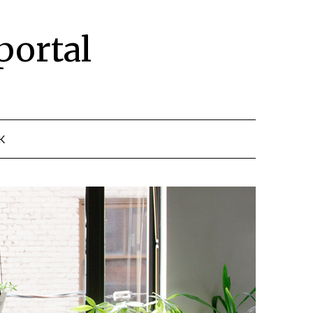
portal
K