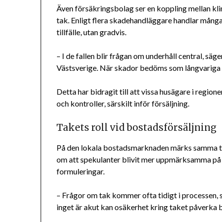
Även försäkringsbolag ser en koppling mellan kl
tak. Enligt flera skadehandläggare handlar många
tillfälle, utan gradvis.
– I de fallen blir frågan om underhåll central, säg
Västsverige. När skador bedöms som långvariga 
Detta har bidragit till att vissa husägare i regi
och kontroller, särskilt inför försäljning.
Takets roll vid bostadsförsäljning
På den lokala bostadsmarknaden märks samma te
om att spekulanter blivit mer uppmärksamma på 
formuleringar.
– Frågor om tak kommer ofta tidigt i processen,
inget är akut kan osäkerhet kring taket påverka b