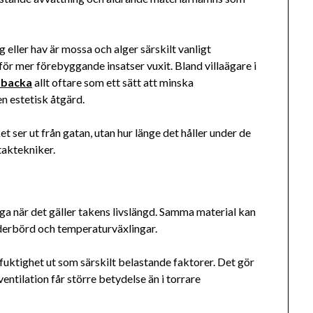
 eller hav är mossa och alger särskilt vanligt
för mer förebyggande insatser vuxit. Bland villaägare i
sbacka
allt oftare som ett sätt att minska
n estetisk åtgärd.
t ser ut från gatan, utan hur länge det håller under de
 taktekniker.
r
liga när det gäller takens livslängd. Samma material kan
ederbörd och temperaturväxlingar.
uktighet ut som särskilt belastande faktorer. Det gör
entilation får större betydelse än i torrare