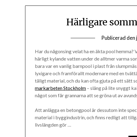
Härligare somm
Publicerad den
Har du någonsing velat ha en äkta pool hemma? 
härligt kylande vatten under de alltmer varma 
bara var en vanlig barnpool i plast från slumpmäss
lyxigare och framförallt modernare med en tvättä
tåligt material, och du kan ofta gjuta på ett sätt
markarbeten Stockholm
– släng på lite snyggt ka
något som får grannarna att se gröna ut av avund
Att anlägga en betongpool är dessutom inte speci
material i byggindustrin, och finns redligt att til
livslängden gör …