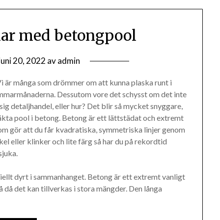
ar med betongpool
juni 20, 2022
av
admin
Vi är många som drömmer om att kunna plaska runt i
sommarmånaderna. Dessutom vore det schysst om det inte
ig detaljhandel, eller hur? Det blir så mycket snyggare,
kta pool i betong. Betong är ett lättstädat och extremt
 som gör att du får kvadratiska, symmetriska linjer genom
kel eller klinker och lite färg så har du på rekordtid
sjuka.
ellt dyrt i sammanhanget. Betong är ett extremt vanligt
lgå då det kan tillverkas i stora mängder. Den långa