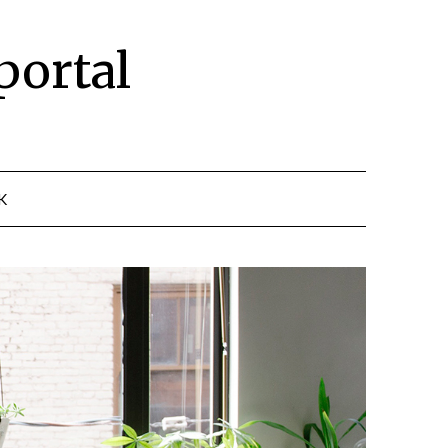
portal
K