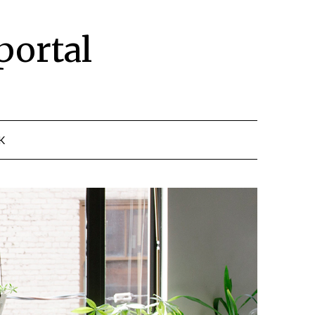
portal
K