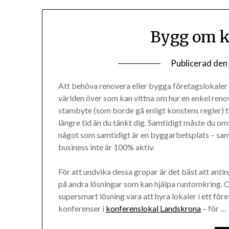
Bygg om k
Publicerad den
Att behöva renovera eller bygga företagslokaler k
världen över som kan vittna om hur en enkel renov
stambyte (som borde gå enligt konstens regler) t
längre tid än du tänkt dig. Samtidigt måste du om
något som samtidigt är en byggarbetsplats – samt
business inte är 100% aktiv.
För att undvika dessa gropar är det bäst att anting
på andra lösningar som kan hjälpa runtomkring. O
supersmart lösning vara att hyra lokaler i ett före
konferenser i
konferenslokal Landskrona
– för …