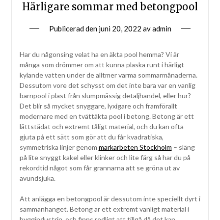
Härligare sommar med betongpool
Publicerad den
juni 20, 2022
av
admin
Har du någonsing velat ha en äkta pool hemma? Vi är
många som drömmer om att kunna plaska runt i härligt
kylande vatten under de alltmer varma sommarmånaderna.
Dessutom vore det schysst om det inte bara var en vanlig
barnpool i plast från slumpmässig detaljhandel, eller hur?
Det blir så mycket snyggare, lyxigare och framförallt
modernare med en tvättäkta pool i betong. Betong är ett
lättstädat och extremt tåligt material, och du kan ofta
gjuta på ett sätt som gör att du får kvadratiska,
symmetriska linjer genom
markarbeten Stockholm
– släng
på lite snyggt kakel eller klinker och lite färg så har du på
rekordtid något som får grannarna att se gröna ut av
avundsjuka.
Att anlägga en betongpool är dessutom inte speciellt dyrt i
sammanhanget. Betong är ett extremt vanligt material i
byggindustrin, och finns redligt att tillgå då det kan