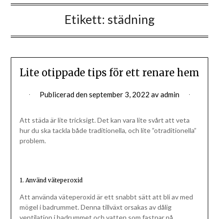
Etikett:
städning
Lite otippade tips för ett renare hem
Publicerad den
september 3, 2022
av
admin
Att städa är lite tricksigt. Det kan vara lite svårt att veta
hur du ska tackla både traditionella, och lite ”otraditionella”
problem.
1. Använd väteperoxid
Att använda väteperoxid är ett snabbt sätt att bli av med
mögel i badrummet. Denna tillväxt orsakas av dålig
ventilation i badrummet och vatten som fastnar på