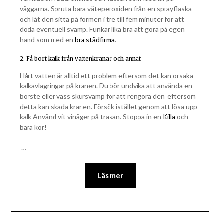
väggarna. Spruta bara väteperoxiden från en sprayflaska
och låt den sitta på formen i tre till fem minuter för att
döda eventuell svamp. Funkar lika bra att göra på egen
hand som med en
bra städfirma
.
2. Få bort kalk från vattenkranar och annat
Hårt vatten är alltid ett problem eftersom det kan orsaka
kalkavlagringar på kranen. Du bör undvika att använda en
borste eller vass skursvamp för att rengöra den, eftersom
detta kan skada kranen. Försök istället genom att lösa upp
kalk Använd vit vinäger på trasan. Stoppa in en
Killa
och
bara kör!
…
Läs mer